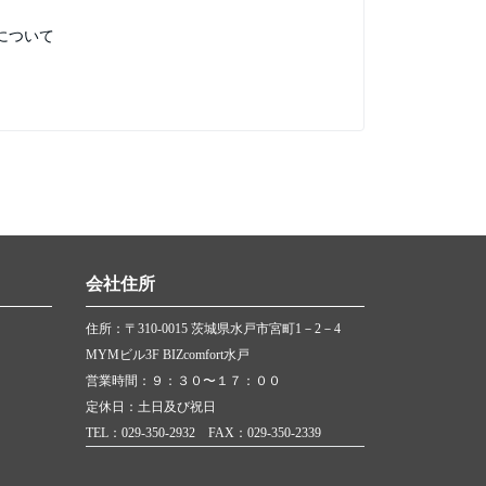
について
会社住所
住所：〒310-0015 茨城県水戸市宮町1－2－4
MYMビル3F BIZcomfort水戸
営業時間：９：３０〜１７：００
定休日：土日及び祝日
TEL：029-350-2932 FAX：029-350-2339