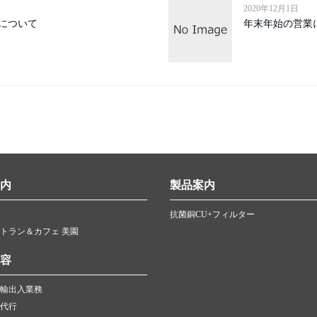
2020年12月1日
について
年末年始の営業
内
製品案内
抗菌銅CU+フィルター
トラン＆カフェ 美園
容
輸出入業務
代行