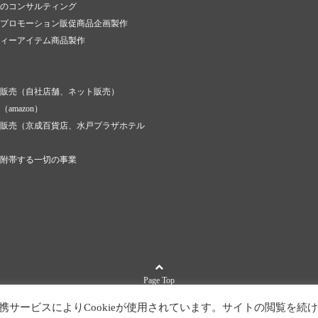
のコンサルティング
プロモーション販促商品企画製作
ィーアイテム商品製作
販売（自社店舗、ネット販売）
amazon）
販売（京成百貨店、水戸プラザホテル
附帯する一切の事業
Page Top
お問い合わせ
プライバシーポリシー
携サービスによりCookieが使用されています。サイトの閲覧を続け