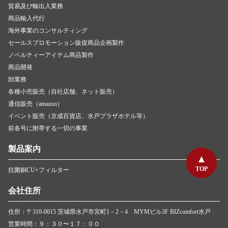
貿易及び輸出入業務
商品輸入代行
海外事業のコンサルティング
セールスプロモーション販促商品企画製作
ノベルティーアイテム商品製作
商品開発
卸業務
各種小売販売（自社店舗、ネット販売）
通信販売（amazon）
イベント販売（京成百貨店、水戸プラザホテル等）
前各号に附帯する一切の事業
製品案内
TOP
TOP
抗菌銅CU+フィルター
会社住所
住所：〒310-0015 茨城県水戸市宮町1－2－4 MYMビル3F BIZcomfort水戸
営業時間：９：３０〜１７：００