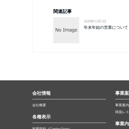
関連記事
2020年12月1日
年末年始の営業について
会社情報
事業案
会社概要
事業案内
韓国レス
各種表示
事業内
利用規約（Coming Soon）