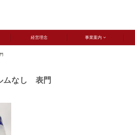
経営理念
事業案内
表門
ルムなし 表門