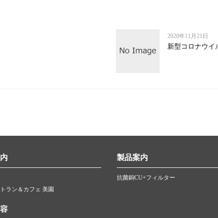
2020年11月21日
新型コロナウイ
内
製品案内
抗菌銅CU+フィルター
トラン＆カフェ 美園
容