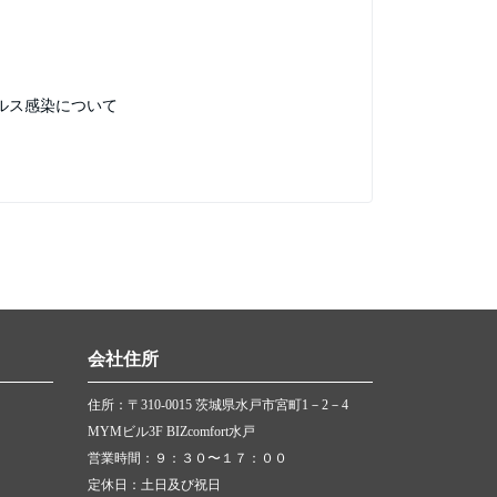
ルス感染について
会社住所
住所：〒310-0015 茨城県水戸市宮町1－2－4
MYMビル3F BIZcomfort水戸
営業時間：９：３０〜１７：００
定休日：土日及び祝日