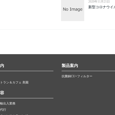
2020年11月21日
新型コロナウイ
内
製品案内
抗菌銅CU+フィルター
トラン＆カフェ 美園
容
輸出入業務
代行