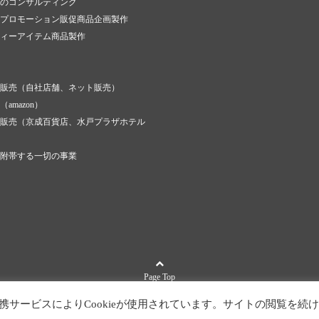
のコンサルティング
プロモーション販促商品企画製作
ィーアイテム商品製作
販売（自社店舗、ネット販売）
amazon）
販売（京成百貨店、水戸プラザホテル
附帯する一切の事業
Page Top
お問い合わせ
プライバシーポリシー
携サービスによりCookieが使用されています。サイトの閲覧を続け