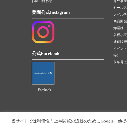
お問い合わせ
海外事業
セールス
美園公式Instagram
ノベルテ
商品開発
卸業務
各種小売
通信販売（
イベント
公式Facebook
等）
前各号に
Facebook
当サイトでは利便性向上や閲覧の追跡のためにGoogle・他提