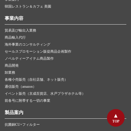
韓国レストラン＆カフェ 美園
事業内容
貿易及び輸出入業務
商品輸入代行
海外事業のコンサルティング
セールスプロモーション販促商品企画製作
ノベルティーアイテム商品製作
商品開発
卸業務
各種小売販売（自社店舗、ネット販売）
通信販売（amazon）
イベント販売（京成百貨店、水戸プラザホテル等）
前各号に附帯する一切の事業
製品案内
TOP
TOP
抗菌銅CU+フィルター