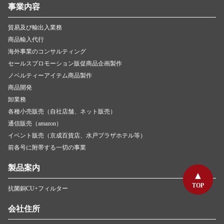
事業内容
貿易及び輸出入業務
商品輸入代行
海外事業のコンサルティング
セールスプロモーション販促商品企画製作
ノベルティーアイテム商品製作
商品開発
卸業務
各種小売販売（自社店舗、ネット販売）
通信販売（amazon）
イベント販売（京成百貨店、水戸プラザホテル等）
前各号に附帯する一切の事業
製品案内
TOP
TOP
抗菌銅CU+フィルター
会社住所