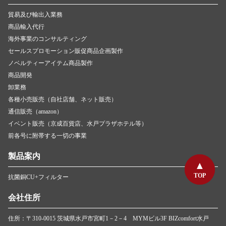
貿易及び輸出入業務
商品輸入代行
海外事業のコンサルティング
セールスプロモーション販促商品企画製作
ノベルティーアイテム商品製作
商品開発
卸業務
各種小売販売（自社店舗、ネット販売）
通信販売（amazon）
イベント販売（京成百貨店、水戸プラザホテル等）
前各号に附帯する一切の事業
製品案内
TOP
TOP
抗菌銅CU+フィルター
会社住所
住所：〒310-0015 茨城県水戸市宮町1－2－4 MYMビル3F BIZcomfort水戸