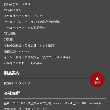
貿易及び輸出入業務
商品輸入代行
海外事業のコンサルティング
セールスプロモーション販促商品企画製作
ノベルティーアイテム商品製作
商品開発
卸業務
各種小売販売（自社店舗、ネット販売）
通信販売（amazon）
イベント販売（京成百貨店、水戸プラザホテル等）
前各号に附帯する一切の事業
製品案内
TOP
TOP
抗菌銅CU+フィルター
会社住所
住所：〒310-0015 茨城県水戸市宮町1－2－4 MYMビル3F BIZcomfort水戸
営業時間：９：３０〜１７：００