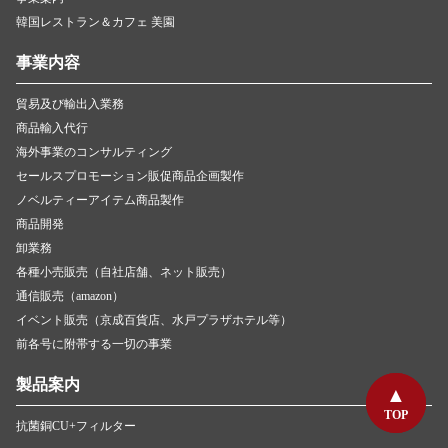
韓国レストラン＆カフェ 美園
事業内容
貿易及び輸出入業務
商品輸入代行
海外事業のコンサルティング
セールスプロモーション販促商品企画製作
ノベルティーアイテム商品製作
商品開発
卸業務
各種小売販売（自社店舗、ネット販売）
通信販売（amazon）
イベント販売（京成百貨店、水戸プラザホテル等）
前各号に附帯する一切の事業
製品案内
TOP
TOP
抗菌銅CU+フィルター